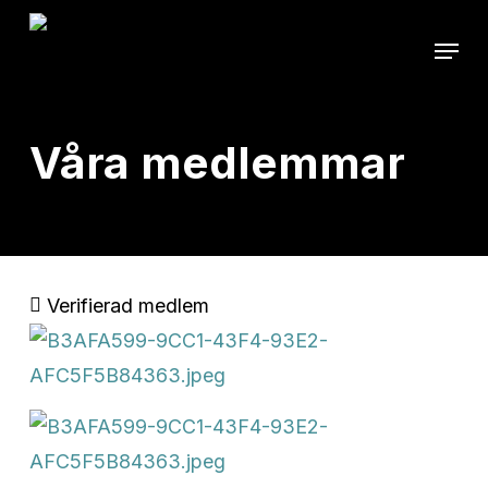
Skip
Menu
to
main
content
Våra medlemmar
Verifierad medlem