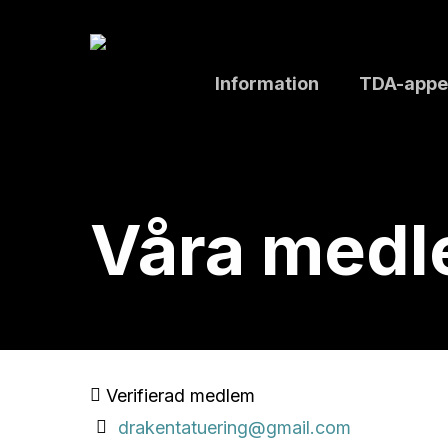
Skip
to
main
Information
TDA-appe
content
Våra med
Verifierad medlem
drakentatuering@gmail.com