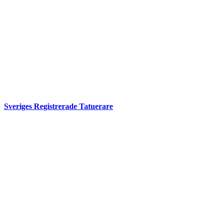
Sveriges Registrerade Tatuerare
Integritetspolicy
Inloggning för medlemmar
© 2026 Sveriges Registrerade Tatuerare.