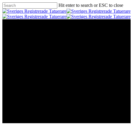
Skip
Hit enter to search or ESC to close
to
Close
main
Search
content
Menu
Våra medlemmar