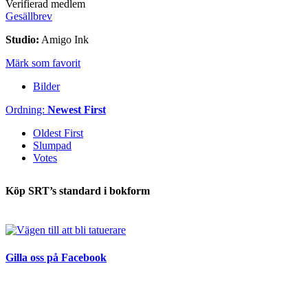
Verifierad medlem
Gesällbrev
Studio:
Amigo Ink
Märk som favorit
Bilder
Ordning:
Newest First
Oldest First
Slumpad
Votes
Köp SRT’s standard i bokform
Gilla oss på Facebook