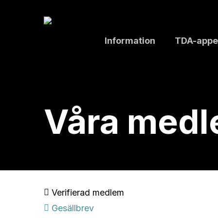
Skip
to
main
Information
TDA-appe
content
Våra med
Verifierad medlem
Gesällbrev