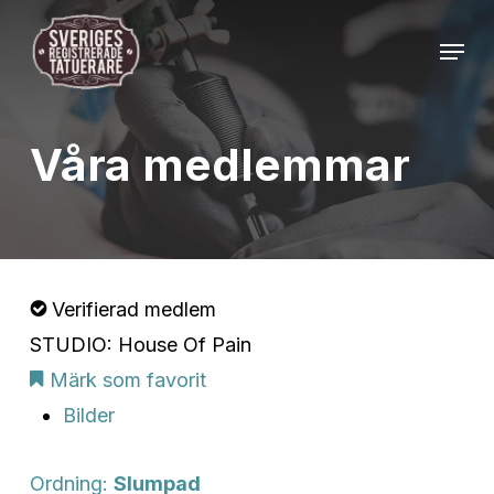
Skip
Menu
to
Close
main
Menu
content
Våra medlemmar
Verifierad medlem
STUDIO: House Of Pain
Märk som favorit
Bilder
Ordning:
Slumpad