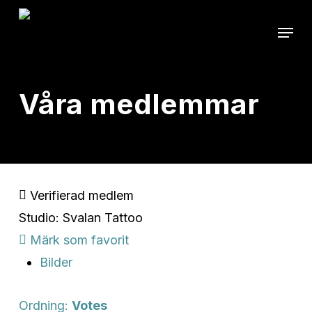
Skip
Menu
to
Close
main
Menu
content
Våra medlemmar
Verifierad medlem
Studio: Svalan Tattoo
Märk som favorit
Bilder
Ordning:
Votes