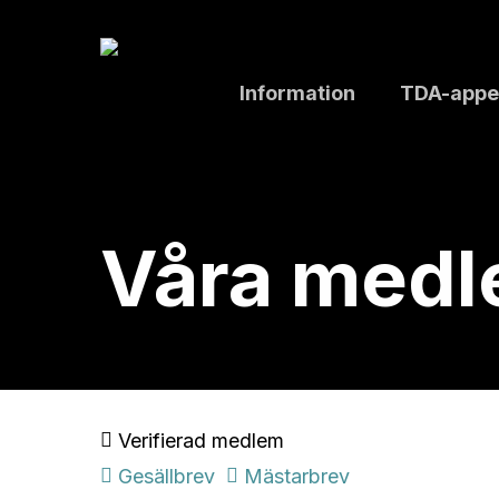
Skip
to
main
Information
TDA-appe
content
Våra med
Verifierad medlem
Gesällbrev
Mästarbrev