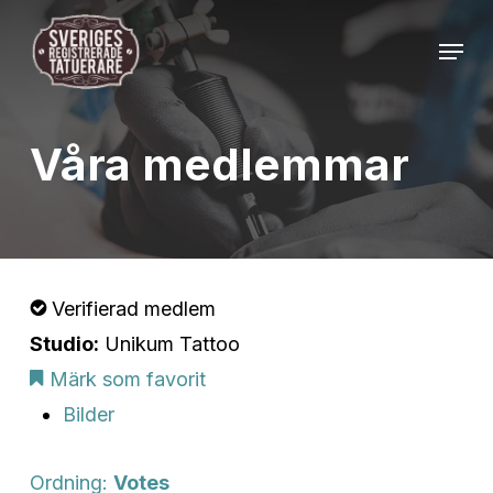
Skip
Menu
to
Close
main
Menu
content
Våra medlemmar
Verifierad medlem
Studio:
Unikum Tattoo
Märk som favorit
Bilder
Ordning:
Votes