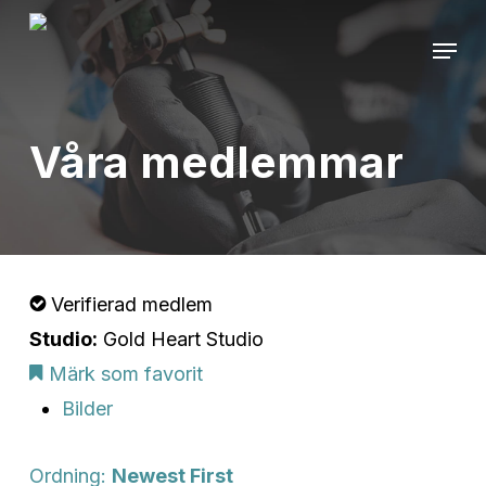
Skip
Menu
to
main
content
Våra medlemmar
Verifierad medlem
Studio:
Gold Heart Studio
Märk som favorit
Bilder
Ordning:
Newest First