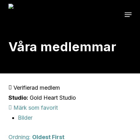
Skip
Menu
to
main
content
Våra medlemmar
Verifierad medlem
Studio:
Gold Heart Studio
Märk som favorit
Bilder
Ordning:
Oldest First