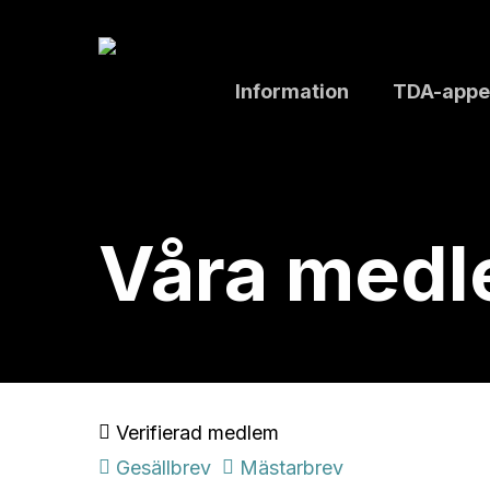
Skip
to
main
Information
TDA-appe
content
Våra med
Verifierad medlem
Gesällbrev
Mästarbrev