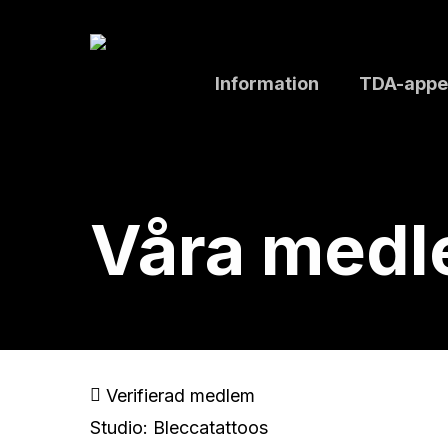
Skip
to
main
Information
TDA-appe
content
Våra med
Verifierad medlem
Studio: Bleccatattoos