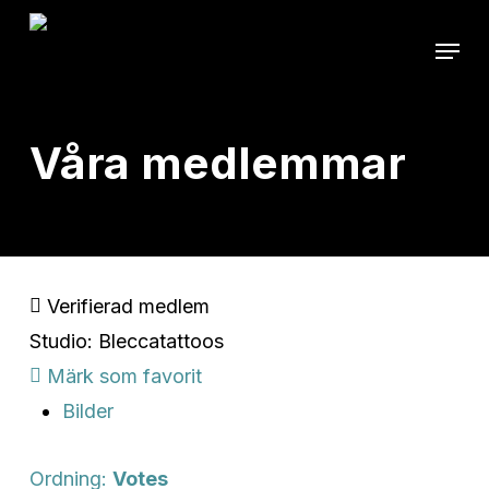
Skip
Menu
to
main
content
Våra medlemmar
Verifierad medlem
Studio: Bleccatattoos
Märk som favorit
Bilder
Ordning:
Votes