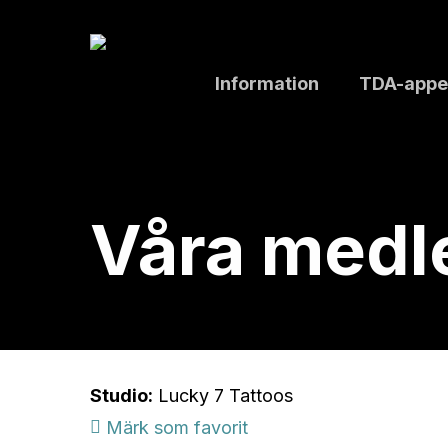
Skip
to
main
Information
TDA-appe
content
Våra med
Studio:
Lucky 7 Tattoos
Märk som favorit