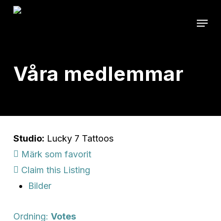
Skip
Menu
to
main
content
Våra medlemmar
Studio:
Lucky 7 Tattoos
Märk som favorit
Claim this Listing
Bilder
Ordning:
Votes