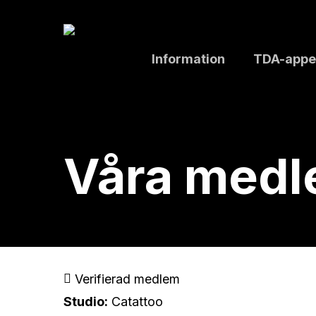
Skip
to
main
Information
TDA-appe
content
Våra med
Verifierad medlem
Studio:
Catattoo