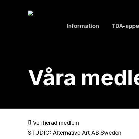
Skip
to
main
Information
TDA-appe
content
Våra med
Verifierad medlem
STUDIO: Alternative Art AB Sweden