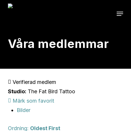
Skip
Menu
to
main
content
Våra medlemmar
Verifierad medlem
Studio:
The Fat Bird Tattoo
Märk som favorit
Bilder
Ordning:
Oldest First