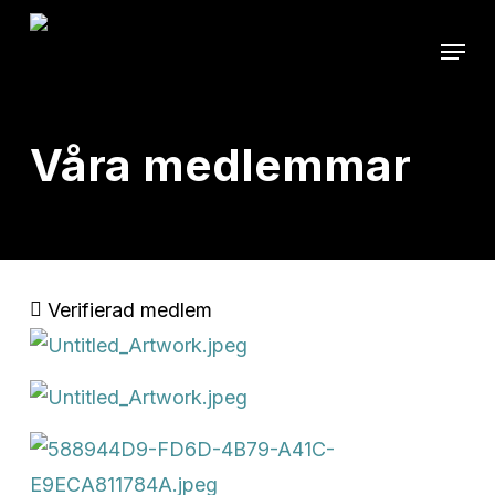
Skip
Menu
to
main
content
Våra medlemmar
Verifierad medlem