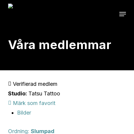
Skip
Menu
to
main
content
Våra medlemmar
Verifierad medlem
Studio:
Tatsu Tattoo
Märk som favorit
Bilder
Ordning:
Slumpad