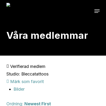
Skip
Menu
to
main
content
Våra medlemmar
Verifierad medlem
Studio: Bleccatattoos
Märk som favorit
Bilder
Ordning:
Newest First