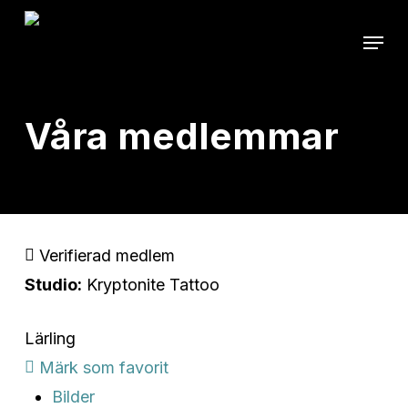
Skip
Menu
to
main
content
Våra medlemmar
Verifierad medlem
Studio:
Kryptonite Tattoo
Lärling
Märk som favorit
Bilder