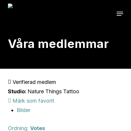
Skip
Menu
to
main
content
Våra medlemmar
Verifierad medlem
Studio:
Nature Things Tattoo
Märk som favorit
Bilder
Ordning:
Votes