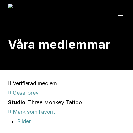
Skip
Menu
to
main
content
Våra medlemmar
Verifierad medlem
Gesällbrev
Studio:
Three Monkey Tattoo
Märk som favorit
Bilder