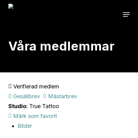
Skip
Menu
to
Close
main
Menu
content
Våra medlemmar
Verifierad medlem
Gesällbrev
Mästarbrev
Studio:
True Tattoo
Märk som favorit
Bilder