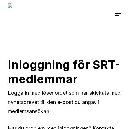
Skip
Menu
to
main
content
Inloggning för SRT-
medlemmar
Logga in med lösenordet som har skickats med
nyhetsbrevet till den e-post du angav i
medlemsansökan.
Har du problem med inloggningen? Kontakta