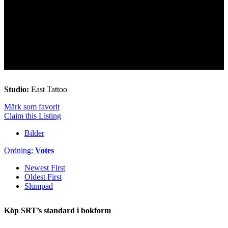
Studio:
East Tattoo
Märk som favorit
Claim this Listing
Bilder
Ordning:
Votes
Newest First
Oldest First
Slumpad
Köp SRT’s standard i bokform