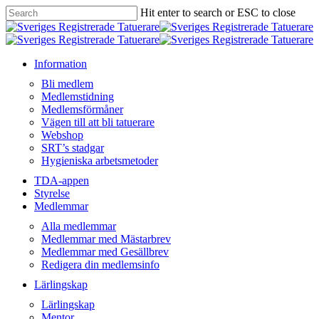
Skip
Hit enter to search or ESC to close
to
Close
main
Search
content
Menu
Information
Bli medlem
Medlemstidning
Medlemsförmåner
Vägen till att bli tatuerare
Webshop
SRT’s stadgar
Hygieniska arbetsmetoder
TDA-appen
Styrelse
Medlemmar
Alla medlemmar
Medlemmar med Mästarbrev
Medlemmar med Gesällbrev
Redigera din medlemsinfo
Lärlingskap
Lärlingskap
Mentor