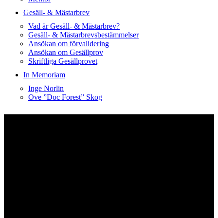
Gesäll- & Mästarbrev
Vad är Gesäll- & Mästarbrev?
Gesäll- & Mästarbrevsbestämmelser
Ansökan om förvalidering
Ansökan om Gesällprov
Skriftliga Gesällprovet
In Memoriam
Inge Norlin
Ove ”Doc Forest” Skog
Våra medlemmar