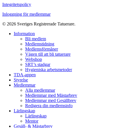
Integritetspolicy
Inloggning för medlemmar
© 2026 Sveriges Registrerade Tatuerare.
Close
Information
Menu
Bli medlem
Medlemstidning
Medlemsförmåner
Vägen till att bli tatuerare
Webshop
SRT’s stadgar
Hygieniska arbetsmetoder
TDA-appen
Styrelse
Medlemmar
Alla medlemmar
Medlemmar med Mästarbrev
Medlemmar med Gesällbrev
Redigera din medlemsinfo
Lärlingskap
Lärlingskap
Mentor
Gesäll- & Mästarbrev