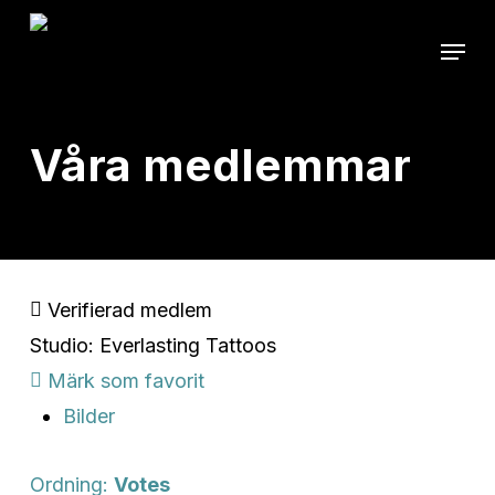
Skip
Menu
to
main
content
Våra medlemmar
Verifierad medlem
Studio: Everlasting Tattoos
Märk som favorit
Bilder
Ordning:
Votes