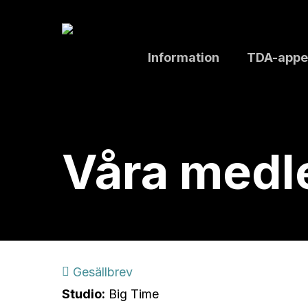
Skip
to
main
Information
TDA-appe
content
Våra med
Gesällbrev
Studio:
Big Time