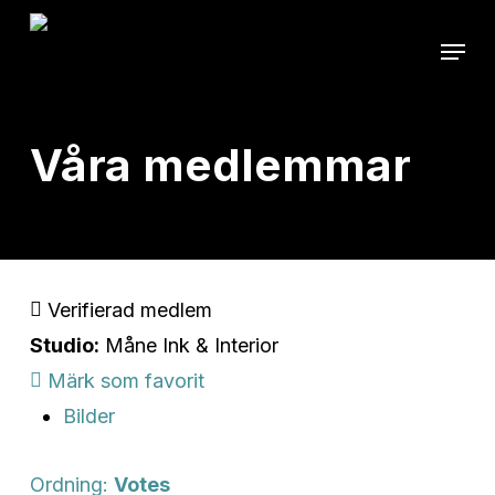
Skip
Menu
to
main
content
Våra medlemmar
Verifierad medlem
Studio:
Måne Ink & Interior
Märk som favorit
Bilder
Ordning:
Votes