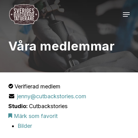
Skip
Menu
to
Close
main
Menu
content
Våra medlemmar
Verifierad medlem
jenny@cutbackstories.com
Studio:
Cutbackstories
Märk som favorit
Bilder