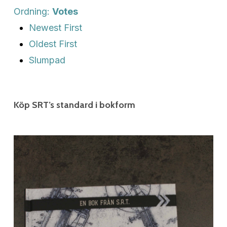
Ordning:
Votes
Newest First
Oldest First
Slumpad
Köp SRT’s standard i bokform