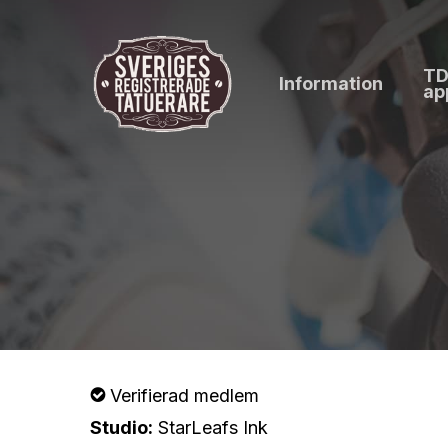
Skip
to
TD
main
Information
ap
content
Verifierad medlem
Studio:
StarLeafs Ink