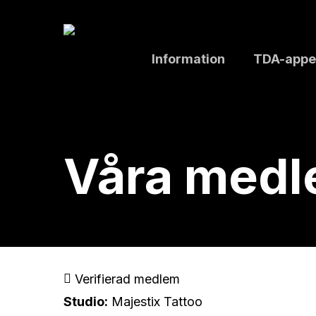
Skip
to
main
Information
TDA-appe
content
Våra med
Verifierad medlem
Studio:
Majestix Tattoo