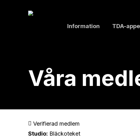
Skip
to
main
Information
TDA-appe
content
Våra med
Verifierad medlem
Studio:
Bläckoteket