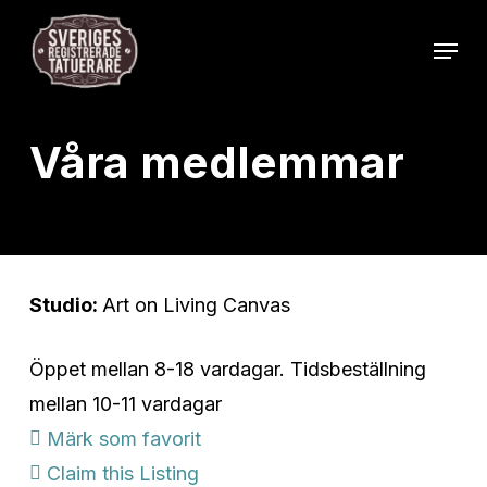
Skip
Menu
to
Close
main
Menu
content
Våra medlemmar
Studio:
Art on Living Canvas
Öppet mellan 8-18 vardagar. Tidsbeställning
mellan 10-11 vardagar
Märk som favorit
Claim this Listing