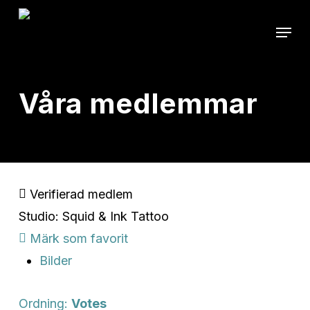
Skip
Menu
to
main
content
Våra medlemmar
Verifierad medlem
Studio: Squid & Ink Tattoo
Märk som favorit
Bilder
Ordning:
Votes