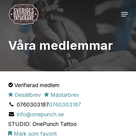
Skip
Menu
to
Close
main
Menu
content
Våra medlemmar
Verifierad medlem
Gesällbrev
Mästarbrev
0760303187
0760303187
info@onepunch.se
STUDIO: OnePunch Tattoo
Märk som favorit