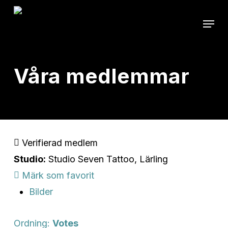
Skip
Menu
to
Close
main
Menu
content
Våra medlemmar
Verifierad medlem
Studio:
Studio Seven Tattoo, Lärling
Märk som favorit
Bilder
Ordning:
Votes