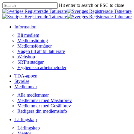
Skip
Hit enter to search or ESC to close
to
Close
main
Search
content
Menu
Information
Bli medlem
Medlemstidning
Medlemsförmåner
Vägen till att bli tatuerare
Webshop
SRT’s stadgar
Hygieniska arbetsmetoder
TDA-appen
Styrelse
Medlemmar
Alla medlemmar
Medlemmar med Mästarbrev
Medlemmar med Gesällbrev
Redigera din medlemsinfo
Lärlingskap
Lärlingskap
Mentor