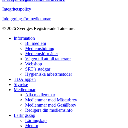
Integritetspolicy
Inloggning för medlemmar
© 2026 Sveriges Registrerade Tatuerare.
Close
Information
Menu
Bli medlem
Medlemstidning
Medlemsförmåner
Vägen till att bli tatuerare
Webshop
SRT’s stadgar
Hygieniska arbetsmetoder
TDA-appen
Styrelse
Medlemmar
Alla medlemmar
Medlemmar med Mästarbrev
Medlemmar med Gesällbrev
Redigera din medlemsinfo
Lärlingskap
Lärlingskap
Mentor