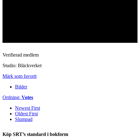
Verifierad medlem
Studio: Bläckverket
Märk som favorit
Bilder
Ordning:
Votes
Newest First
Oldest First
Slumpad
Köp SRT’s standard i bokform