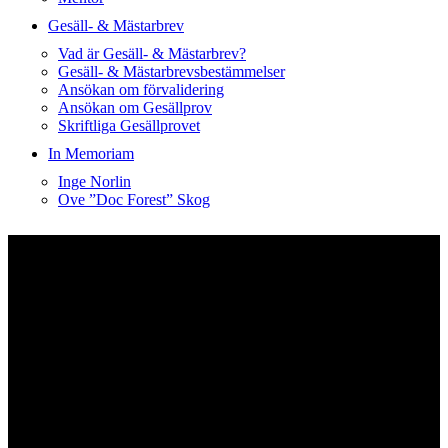
Gesäll- & Mästarbrev
Vad är Gesäll- & Mästarbrev?
Gesäll- & Mästarbrevsbestämmelser
Ansökan om förvalidering
Ansökan om Gesällprov
Skriftliga Gesällprovet
In Memoriam
Inge Norlin
Ove ”Doc Forest” Skog
Våra medlemmar