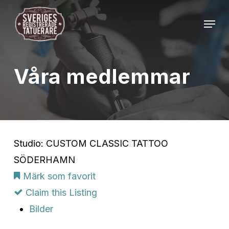
Skip
Menu
to
Close
main
Menu
content
Våra medlemmar
Studio: CUSTOM CLASSIC TATTOO
SÖDERHAMN
Märk som favorit
Claim this Listing
Bilder