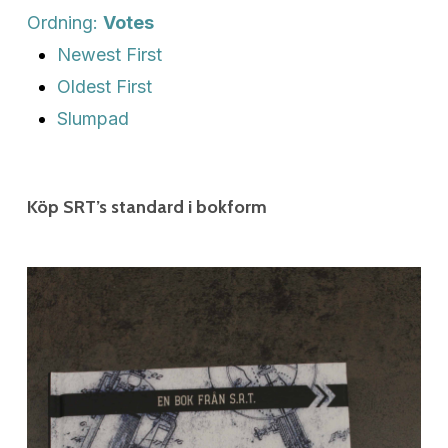
Ordning:
Votes
Newest First
Oldest First
Slumpad
Köp SRT’s standard i bokform