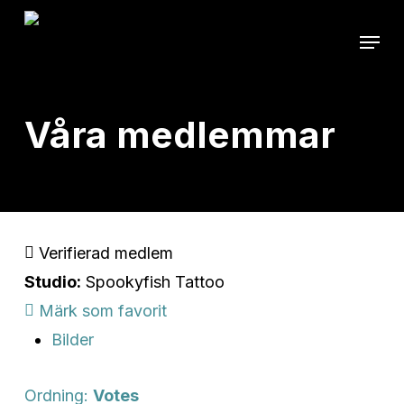
Skip
Menu
to
main
content
Våra medlemmar
Verifierad medlem
Studio:
Spookyfish Tattoo
Märk som favorit
Bilder
Ordning:
Votes