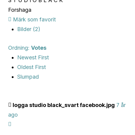
S T U D I O B L Ä C K
Forshaga
Märk som favorit
Bilder (2)
Ordning:
Votes
Newest First
Oldest First
Slumpad
logga studio black_svart facebook.jpg
7 år
ago