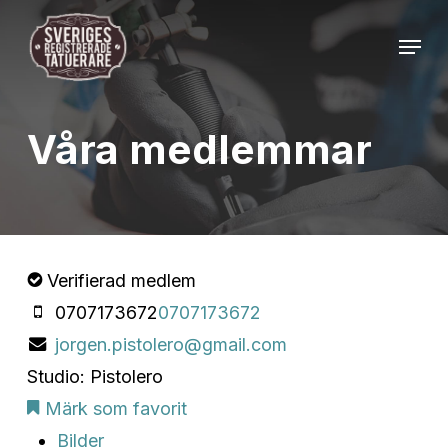
Skip
Menu
to
Close
main
Menu
content
Våra medlemmar
Verifierad medlem
0707173672
0707173672
jorgen.pistolero@gmail.com
Studio: Pistolero
Märk som favorit
Bilder