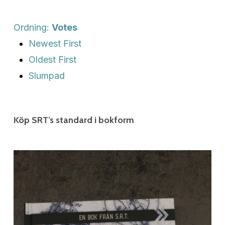
Ordning:
Votes
Newest First
Oldest First
Slumpad
Köp SRT’s standard i bokform