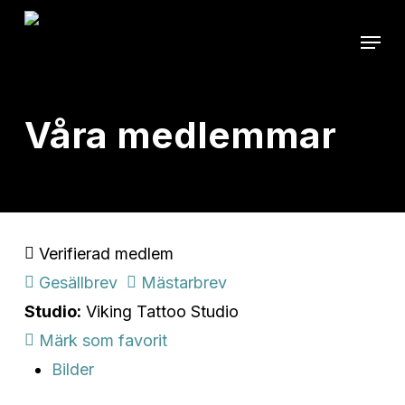
Skip
Menu
to
main
content
Våra medlemmar
Verifierad medlem
Gesällbrev
Mästarbrev
Studio:
Viking Tattoo Studio
Märk som favorit
Bilder