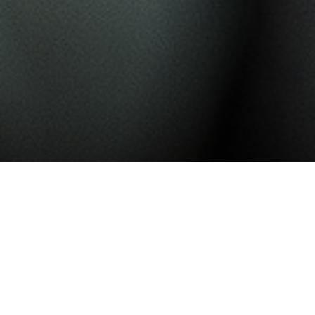
Nullam ornare, sem in malesuada sagittis, quam
sapien ornare massa, id pulvinar quam augue
vel orci. Praesent leo orci, cursus ac malesuada
et, sollicitudin eu erat. Pellentesque ornare mi