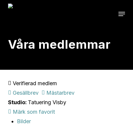
Skip
Menu
to
main
content
Våra medlemmar
Verifierad medlem
Gesällbrev
Mästarbrev
Studio:
Tatuering Visby
Märk som favorit
Bilder