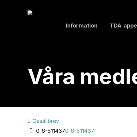
Skip
to
main
Information
TDA-appe
content
Våra med
Gesällbrev
016-511437
016-511437