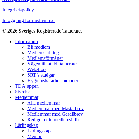
Integritetspolicy
Inloggning för medlemmar
© 2026 Sveriges Registrerade Tatuerare.
Close
Information
Menu
Bli medlem
Medlemstidning
Medlemsförmåner
Vägen till att bli tatuerare
Webshop
SRT’s stadgar
Hygieniska arbetsmetoder
TDA-appen
Styrelse
Medlemmar
Alla medlemmar
Medlemmar med Mästarbrev
Medlemmar med Gesällbrev
Redigera din medlemsinfo
Lärlingskap
Lärlingskap
Mentor