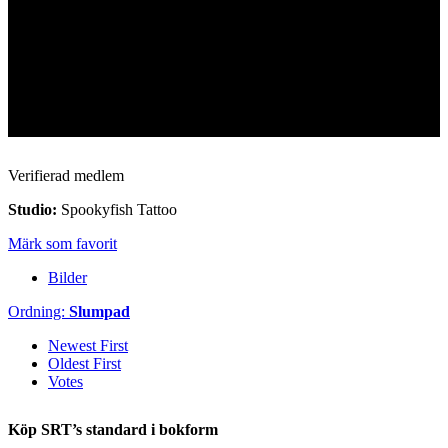
Verifierad medlem
Studio:
Spookyfish Tattoo
Märk som favorit
Bilder
Ordning:
Slumpad
Newest First
Oldest First
Votes
Köp SRT’s standard i bokform