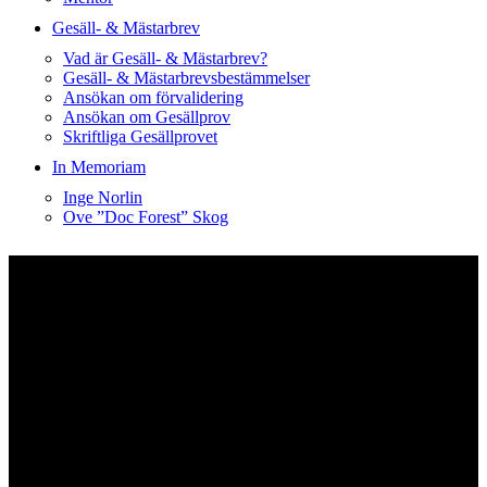
Gesäll- & Mästarbrev
Vad är Gesäll- & Mästarbrev?
Gesäll- & Mästarbrevsbestämmelser
Ansökan om förvalidering
Ansökan om Gesällprov
Skriftliga Gesällprovet
In Memoriam
Inge Norlin
Ove ”Doc Forest” Skog
Våra medlemmar