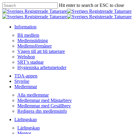
Skip
Hit enter to search or ESC to close
to
Close
main
Search
content
Menu
Information
Bli medlem
Medlemstidning
Medlemsförmåner
Vägen till att bli tatuerare
Webshop
SRT’s stadgar
Hygieniska arbetsmetoder
TDA-appen
Styrelse
Medlemmar
Alla medlemmar
Medlemmar med Mästarbrev
Medlemmar med Gesällbrev
Redigera din medlemsinfo
Lärlingskap
Lärlingskap
Mentor